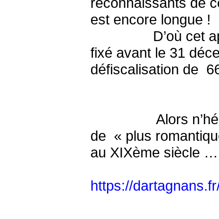
reconnaissants de cet
est encore longue !
D’où cet appel à v
fixé avant le 31 déc
défiscalisation de 66
- de sympat
Alors n’hésitez pa
de « plus romantiqu
au XIXème siècle … e
https://dartagnans.f