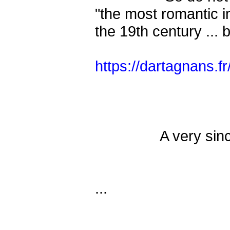
"the most romantic 
the 19th century ... b
https://dartagnans.f
A very sincere an
Wishing
...