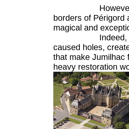
However, the Châ
borders of Périgord 
magical and excepti
Indeed, the gusts
caused holes, create
that make Jumilhac f
heavy restoration w