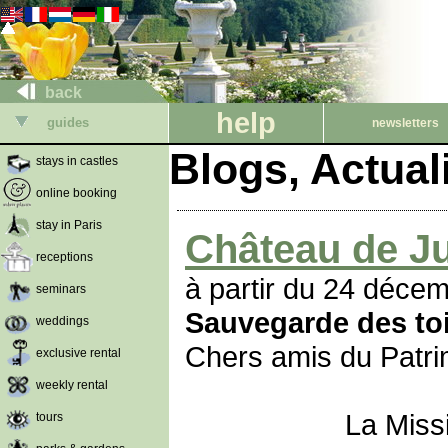
back
help
guides
newsletters
Blogs, Actua
stays in castles
online booking
stay in Paris
Château de J
receptions
à partir du 24 déce
seminars
Sauvegarde des to
weddings
Chers amis du Patri
exclusive rental
weekly rental
La Mission Bern v
tours