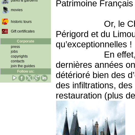
parks & gardens
Patrimoine Français 
movies
Or, le Château d
historic tours
Périgord et du Limou
Gift certificates
Corporate
qu’exceptionnelles !
press
jobs
En effet, les bou
copyrights
contacts
dernières années on
join the guides
Follow us:
détérioré bien des d
des infiltrations, d
restauration (plus d