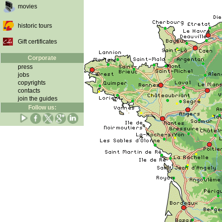
movies
historic tours
Gift certificates
Corporate
press
jobs
copyrights
contacts
join the guides
Follow us: