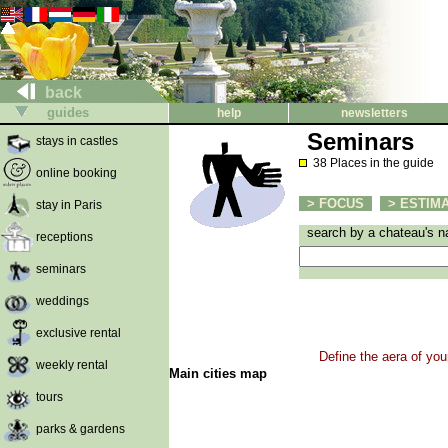
back
guides
help
newsletters
Seminars
stays in castles
38 Places in the guide
online booking
> FOCUS
> ESTIMA
stay in Paris
search by a chateau's 
receptions
seminars
weddings
exclusive rental
Define the aera of you
weekly rental
Main cities map
tours
parks & gardens