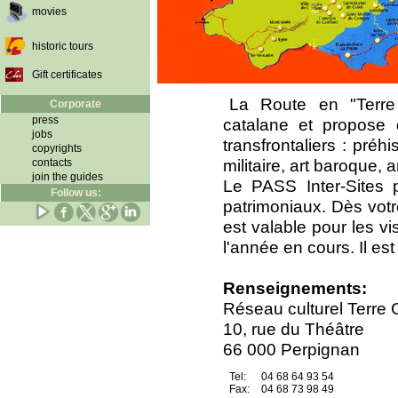
movies
historic tours
Gift certificates
La Route en "Terre c
Corporate
press
catalane et propose d
jobs
transfrontaliers : préhi
copyrights
militaire, art baroque, 
contacts
join the guides
Le PASS Inter-Sites 
Follow us:
patrimoniaux. Dès votre
est valable pour les v
l'année en cours. Il es
Renseignements:
Réseau culturel Terre 
10, rue du Théâtre
66 000 Perpignan
Tel:
04 68 64 93 54
Fax:
04 68 73 98 49