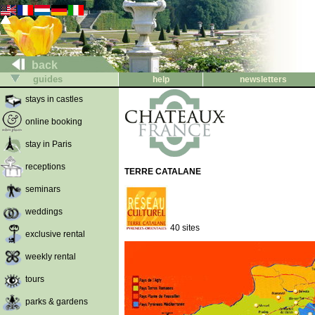
back
guides
help
newsletters
stays in castles
online booking
stay in Paris
receptions
TERRE CATALANE
seminars
weddings
40 sites
exclusive rental
weekly rental
tours
parks & gardens