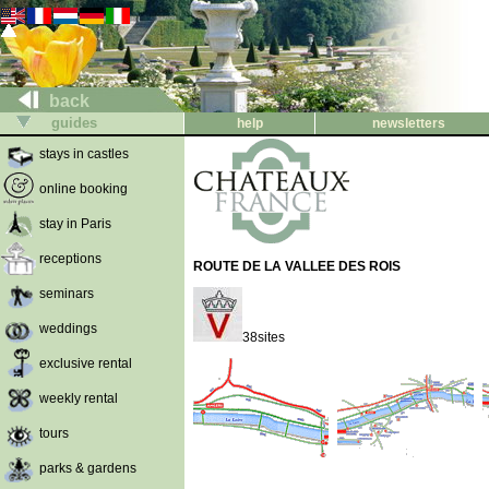
back
guides
help
newsletters
stays in castles
online booking
stay in Paris
receptions
ROUTE DE LA VALLEE DES ROIS
seminars
weddings
38sites
exclusive rental
weekly rental
tours
parks & gardens