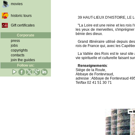
movies
historic tours
39 HAUT-LIEUX D'HISTOIRE, LE
Gift certificates
"La Loire est une reine et les rois l
les yeux de merveilles, s'imprégner 
bénie des dieux.
Corporate
press
Grand ittinéraire utilisé depuis de
jobs
rois de France qui, avec les Capétien
copyrights
La Vallée des Rois est le seul sit
contacts
vie spirituelle et culturelle faisant 
join the guides
Follow us:
Renseignements
:
Siège de la Route,
Abbaye de Fontevraud,
adresse : Abbaye de Fontevraud 49
Tel/fax 02 41 51 30 71