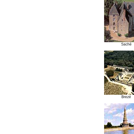
Saché
Brezé